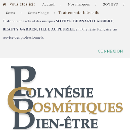
Vous êtes ici :
Accueil
Nos marques
SOTHYS
Traitements Intensifs
Soins
Soins visage
SOTHYS
BERNARD CASSIERE
Distributeur exclusif des marques
,
,
BEAUTY GARDEN
FILLE AU PLURIEL
,
en Polynésie Française, au
service des professionnels.
CONNEXION